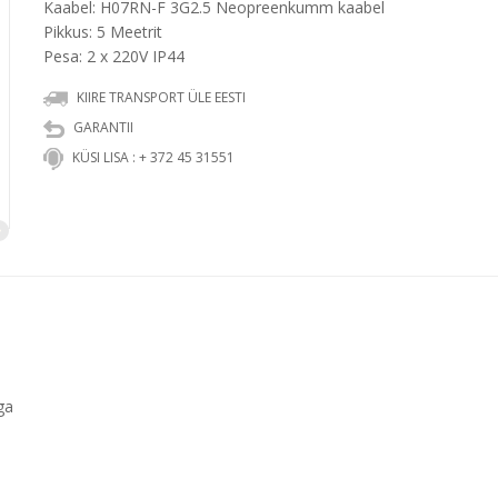
Kaabel: H07RN-F 3G2.5 Neopreenkumm kaabel
Pikkus: 5 Meetrit
Pesa: 2 x 220V IP44
KIIRE TRANSPORT ÜLE EESTI
GARANTII
KÜSI LISA : + 372 45 31551
ga