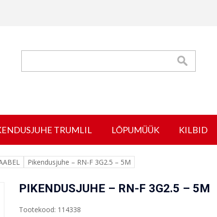
KENDUSJUHE TRUMLIL
LÕPUMÜÜK
KILBID
AABEL
Pikendusjuhe – RN-F 3G2.5 – 5M
PIKENDUSJUHE – RN-F 3G2.5 – 5M
Tootekood: 114338