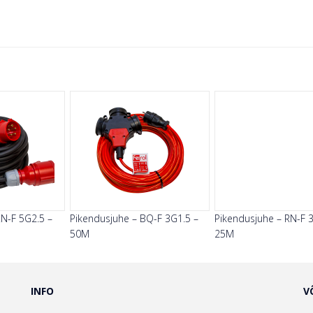
RN-F 5G2.5 –
Pikendusjuhe – BQ-F 3G1.5 –
Pikendusjuhe – RN-F 
50M
25M
INFO
V