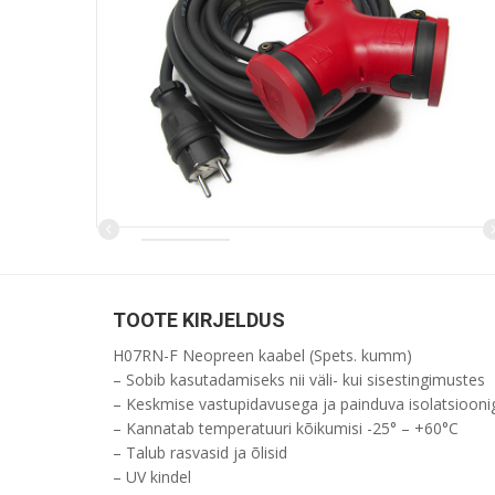
Next
Previous
TOOTE KIRJELDUS
H07RN-F Neopreen kaabel (Spets. kumm)
– Sobib kasutadamiseks nii väli- kui sisestingimustes
– Keskmise vastupidavusega ja painduva isolatsiooni
– Kannatab temperatuuri kõikumisi -25° – +60°C
– Talub rasvasid ja õlisid
– UV kindel