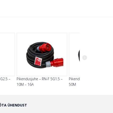
Next
3G2.5 –
Pikendusjuhe – RN-F 5G1.5 –
Pikendusjuhe – RN-F 3G2.5
10M – 16A
50M
ÕTA ÜHENDUST